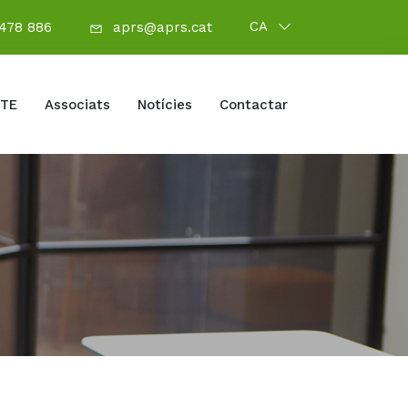
CA
 478 886
aprs@aprs.cat
OTE
Associats
Notícies
Contactar