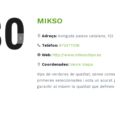
MIKSO
Adreça:
Avinguda paisos catalans, 123
Telèfon:
972477038
Web:
http://www.miksochips.es
Coordenades:
Veure mapa
Xips de verdures de qualitat, sense cons
primeres seleccionades i sota un acurat
garantir al màxim la qualitat que definei