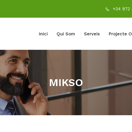
+34 972
Inici
Qui Som
Serveis
Projecte 
MIKSO