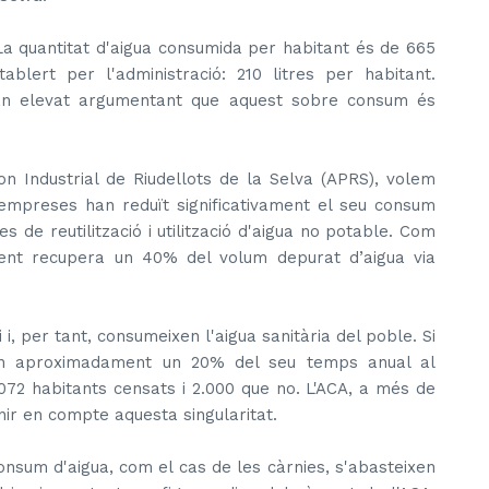
 La quantitat d'aigua consumida per habitant és de 665
stablert per l'administració: 210 litres per habitant.
 tan elevat argumentant que aquest sobre consum és
gon Industrial de Riudellots de la Selva (APRS), volem
 empreses han reduït significativament el seu consum
 de reutilització i utilització d'aigua no potable. Com
ent recupera un 40% del volum depurat d’aigua via
i, per tant, consumeixen l'aigua sanitària del poble. Si
n aproximadament un 20% del seu temps anual al
.072 habitants censats i 2.000 que no. L'ACA, a més de
enir en compte aquesta singularitat.
onsum d'aigua, com el cas de les càrnies, s'abasteixen