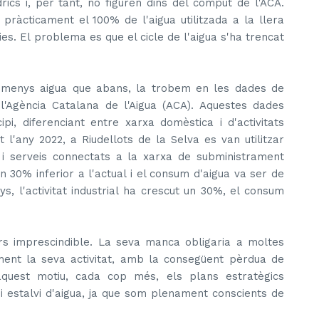
rics i, per tant, no figuren dins del còmput de l'ACA.
 pràcticament el 100% de l'aigua utilitzada a la llera
es. El problema es que el cicle de l'aigua s'ha trencat
menys aigua que abans, la trobem en les dades de
'Agència Catalana de l'Aigua (ACA). Aquestes dades
pi, diferenciant entre xarxa domèstica i d'activitats
 l'any 2022, a Riudellots de la Selva es van utilitzar
s i serveis connectats a la xarxa de subministrament
 un 30% inferior a l'actual i el consum d'aigua va ser de
s, l'activitat industrial ha crescut un 30%, el consum
rs imprescindible. La seva manca obligaria a moltes
ment la seva activitat, amb la consegüent pèrdua de
 aquest motiu, cada cop més, els plans estratègics
i estalvi d'aigua, ja que som plenament conscients de