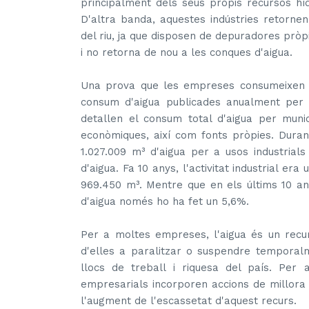
principalment dels seus propis recursos híd
D'altra banda, aquestes indústries retornen
del riu, ja que disposen de depuradores pròpi
i no retorna de nou a les conques d'aigua.
Una prova que les empreses consumeixen 
consum d'aigua publicades anualment per l
detallen el consum total d'aigua per munici
econòmiques, així com fonts pròpies. Durant
1.027.009 m³ d'aigua per a usos industrial
d'aigua. Fa 10 anys, l'activitat industrial era
969.450 m³. Mentre que en els últims 10 any
d'aigua només ho ha fet un 5,6%.
Per a moltes empreses, l'aigua és un recu
d'elles a paralitzar o suspendre temporal
llocs de treball i riquesa del país. Per
empresarials incorporen accions de millora 
l'augment de l'escassetat d'aquest recurs.