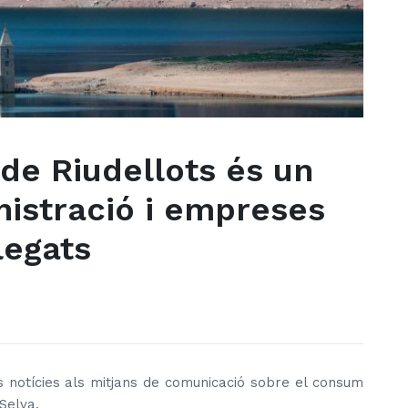
de Riudellots és un
nistració i empreses
legats
es notícies als mitjans de comunicació sobre el consum
 Selva.