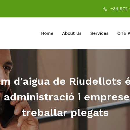
+34 972 
Home
About Us
Services
OTE P
m d'aigua de Riudellots 
: administració i empres
treballar plegats