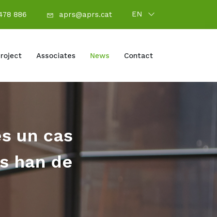
EN
478 886
aprs@aprs.cat
roject
Associates
News
Contact
és un cas
es han de