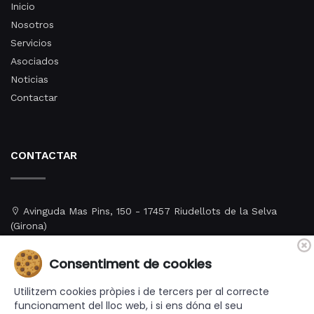
Inicio
Nosotros
Servicios
Asociados
Noticias
Contactar
CONTACTAR
Avinguda Mas Pins, 150 - 17457 Riudellots de la Selva
(Girona)
+34 972 478 886
Consentiment de cookies
aprs@aprs.cat
Utilitzem cookies pròpies i de tercers per al correcte
funcionament del lloc web, i si ens dóna el seu